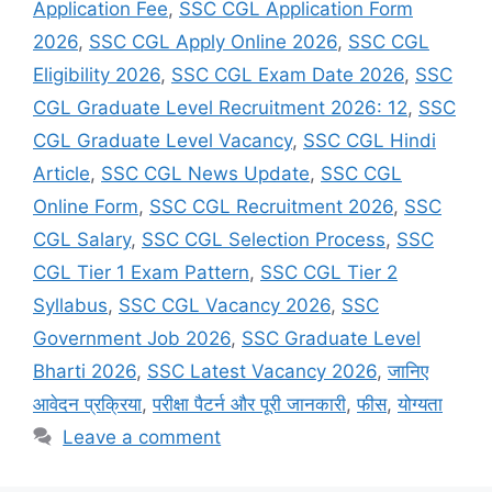
Application Fee
,
SSC CGL Application Form
2026
,
SSC CGL Apply Online 2026
,
SSC CGL
Eligibility 2026
,
SSC CGL Exam Date 2026
,
SSC
CGL Graduate Level Recruitment 2026: 12
,
SSC
CGL Graduate Level Vacancy
,
SSC CGL Hindi
Article
,
SSC CGL News Update
,
SSC CGL
Online Form
,
SSC CGL Recruitment 2026
,
SSC
CGL Salary
,
SSC CGL Selection Process
,
SSC
CGL Tier 1 Exam Pattern
,
SSC CGL Tier 2
Syllabus
,
SSC CGL Vacancy 2026
,
SSC
Government Job 2026
,
SSC Graduate Level
Bharti 2026
,
SSC Latest Vacancy 2026
,
जानिए
आवेदन प्रक्रिया
,
परीक्षा पैटर्न और पूरी जानकारी
,
फीस
,
योग्यता
Leave a comment