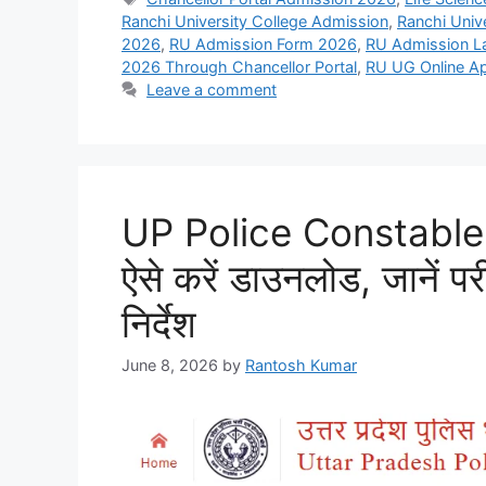
Ranchi University College Admission
,
Ranchi Univ
2026
,
RU Admission Form 2026
,
RU Admission L
2026 Through Chancellor Portal
,
RU UG Online A
Leave a comment
UP Police Constable
ऐसे करें डाउनलोड, जानें परी
निर्देश
June 8, 2026
by
Rantosh Kumar