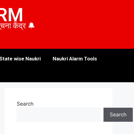
ARM
ा केंद्र 🔔
State wise Naukri
Naukri Alarm Tools
Search
Search