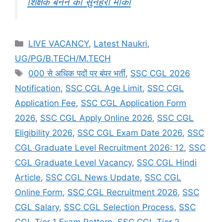
शिक्षक बनने का सुनहरा मौका
LIVE VACANCY
,
Latest Naukri
,
UG/PG/B.TECH/M.TECH
000 से अधिक पदों पर बंपर भर्ती
,
SSC CGL 2026
Notification
,
SSC CGL Age Limit
,
SSC CGL
Application Fee
,
SSC CGL Application Form
2026
,
SSC CGL Apply Online 2026
,
SSC CGL
Eligibility 2026
,
SSC CGL Exam Date 2026
,
SSC
CGL Graduate Level Recruitment 2026: 12
,
SSC
CGL Graduate Level Vacancy
,
SSC CGL Hindi
Article
,
SSC CGL News Update
,
SSC CGL
Online Form
,
SSC CGL Recruitment 2026
,
SSC
CGL Salary
,
SSC CGL Selection Process
,
SSC