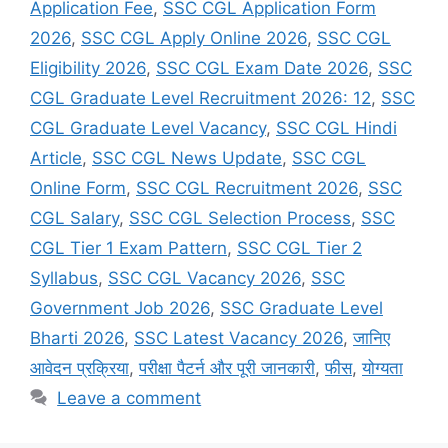
Application Fee
,
SSC CGL Application Form
2026
,
SSC CGL Apply Online 2026
,
SSC CGL
Eligibility 2026
,
SSC CGL Exam Date 2026
,
SSC
CGL Graduate Level Recruitment 2026: 12
,
SSC
CGL Graduate Level Vacancy
,
SSC CGL Hindi
Article
,
SSC CGL News Update
,
SSC CGL
Online Form
,
SSC CGL Recruitment 2026
,
SSC
CGL Salary
,
SSC CGL Selection Process
,
SSC
CGL Tier 1 Exam Pattern
,
SSC CGL Tier 2
Syllabus
,
SSC CGL Vacancy 2026
,
SSC
Government Job 2026
,
SSC Graduate Level
Bharti 2026
,
SSC Latest Vacancy 2026
,
जानिए
आवेदन प्रक्रिया
,
परीक्षा पैटर्न और पूरी जानकारी
,
फीस
,
योग्यता
Leave a comment