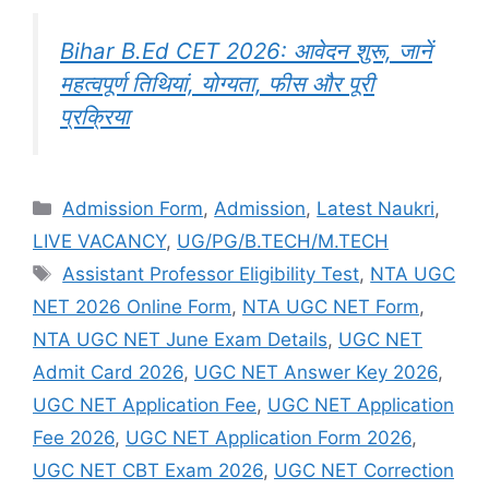
Bihar B.Ed CET 2026: आवेदन शुरू, जानें
महत्वपूर्ण तिथियां, योग्यता, फीस और पूरी
प्रक्रिया
Admission Form
,
Admission
,
Latest Naukri
,
LIVE VACANCY
,
UG/PG/B.TECH/M.TECH
Assistant Professor Eligibility Test
,
NTA UGC
NET 2026 Online Form
,
NTA UGC NET Form
,
NTA UGC NET June Exam Details
,
UGC NET
Admit Card 2026
,
UGC NET Answer Key 2026
,
UGC NET Application Fee
,
UGC NET Application
Fee 2026
,
UGC NET Application Form 2026
,
UGC NET CBT Exam 2026
,
UGC NET Correction