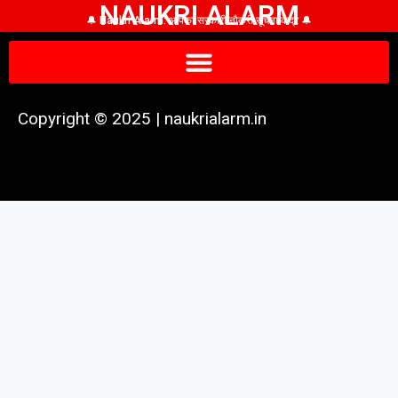
NAUKRI ALARM
🔔 Naukri Alarm: आपका सरकारी नौकरी सूचना केंद्र 🔔
Copyright © 2025 | naukrialarm.in